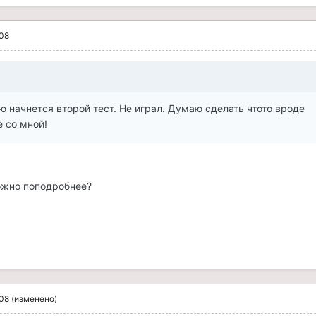
008
 начнется второй тест. Не играл. Думаю сделать чтото вроде
 со мной!
ожно поподробнее?
008
(изменено)