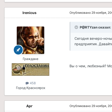
Irenicus
Опубликовано
29 ноября, 2
P@RTYzan сказал:
Сегодня вечеро-ночью
предприятия. Давайте
Граждане
Вы о чем, любезный? М
458
Город:
Красноярск
Арг
Опубликовано
29 ноября, 2