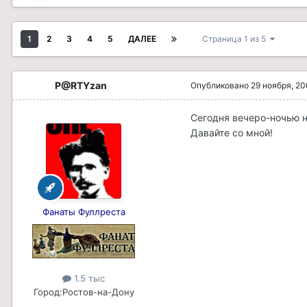
1
2
3
4
5
ДАЛЕЕ
Страница 1 из 5
P@RTYzan
Опубликовано
29 ноября, 2
Сегодня вечеро-ночью н
Давайте со мной!
Фанаты Фуллреста
1.5 тыс
Город:
Ростов-на-Дону