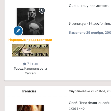
Очень хочу посмотреть, 
Иреникус -
http://fonlin
Изменено
29 ноября, 20
Народные представители
7.1 тыс
Город:
Калининsberg
Carceri
Irenicus
Опубликовано
29 ноября, 2
Спсб. Типа Фэлл-онлайн 
сказанно.