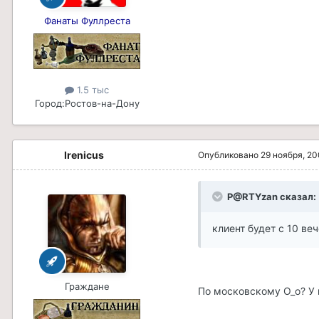
Фанаты Фуллреста
1.5 тыс
Город:
Ростов-на-Дону
Irenicus
Опубликовано
29 ноября, 2
P@RTYzan сказал:
клиент будет с 10 ве
Граждане
По московскому О_о? У м