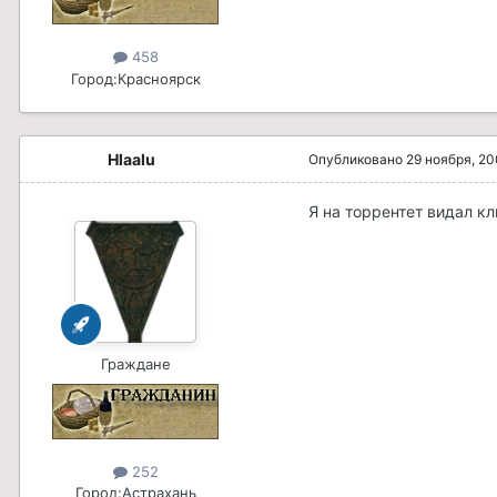
458
Город:
Красноярск
Hlaalu
Опубликовано
29 ноября, 2
Я на торрентет видал к
Граждане
252
Город:
Астрахань