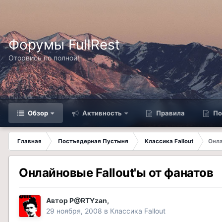
Форумы FullRest
Оторвись по полной!
Обзор
Активность
Правила
По
Главная
Постъядерная Пустыня
Классика Fallout
Онла
Онлайновые Fallout'ы от фанатов
Автор
P@RTYzan
,
29 ноября, 2008
в
Классика Fallout