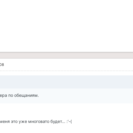
008
чера по обещаниям.
еня это уже многовато будет... :'-(