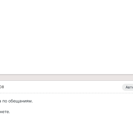
008
Авт
ра по обещаниям.
нете.