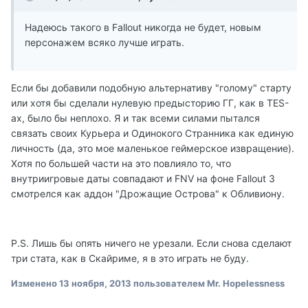
Надеюсь такого в Fallout никогда не будет, новым
персонажем всяко лучше играть.
Если бы добавили подобную альтернативу "голому" старту
или хотя бы сделали нулевую предысторию ГГ, как в TES-
ах, было бы неплохо. Я и так всеми силами пытался
связать своих Курьера и Одинокого Странника как единую
личность (да, это мое маленькое геймерское извращение).
Хотя по большей части на это повлияло то, что
внутриигровые даты совпадают и FNV на фоне Fallout 3
смотрелся как аддон "Дрожащие Острова" к Обливиону.
P.S. Лишь бы опять ничего не урезали. Если снова сделают
три стата, как в Скайриме, я в это играть не буду.
Изменено
13 ноября, 2013
пользователем Mr. Hopelessness