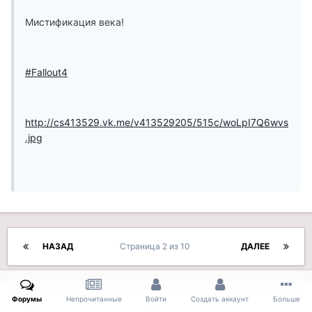
Мистификация века!
#Fallout4
http://cs413529.vk.me/v413529205/515c/woLpI7Q6wvs
.jpg
НАЗАД
Страница 2 из 10
ДАЛЕЕ
Форумы
Непрочитанные
Войти
Создать аккаунт
Больше