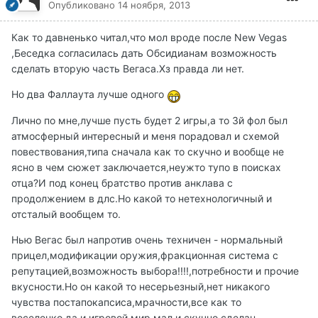
Опубликовано
14 ноября, 2013
Как то давненько читал,что мол вроде после New Vegas
,Беседка согласилась дать Обсидианам возможность
сделать вторую часть Вегаса.Хз правда ли нет.
Но два Фаллаута лучше одного
Лично по мне,лучше пусть будет 2 игры,а то 3й фол был
атмосферный интересный и меня порадовал и схемой
повествования,типа сначала как то скучно и вообще не
ясно в чем сюжет заключается,неужто тупо в поисках
отца?И под конец братство против анклава с
продолжением в длс.Но какой то нетехнологичный и
отсталый вообщем то.
Нью Вегас был напротив очень техничен - нормальный
прицел,модификации оружия,фракционная система с
репутацией,возможность выбора!!!!,потребности и прочие
вкусности.Но он какой то несерьезный,нет никакого
чувства постапокапсиса,мрачности,все как то
веселенко,да и игровой мир мал и скучно сделан.