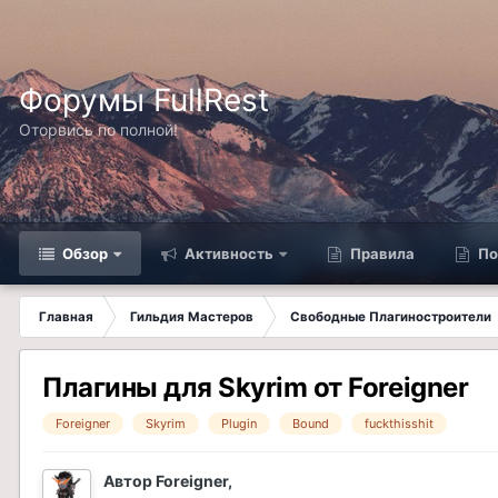
Форумы FullRest
Оторвись по полной!
Обзор
Активность
Правила
По
Главная
Гильдия Мастеров
Свободные Плагиностроители
Плагины для Skyrim от Foreigner
Foreigner
Skyrim
Plugin
Bound
fuckthisshit
Автор
Foreigner
,