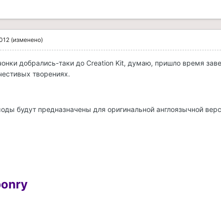
2012
(изменено)
онки добрались-таки до Creation Kit, думаю, пришло время заве
честивых творениях.
моды будут предназначены для оригинальной англоязычной верс
onry