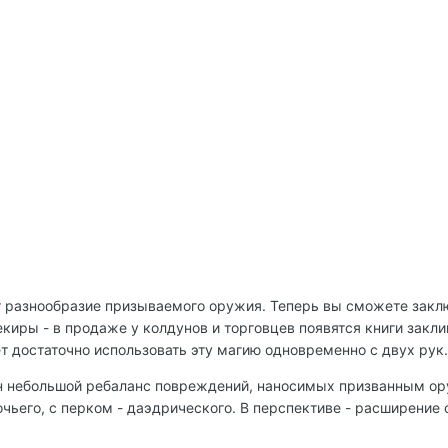
т разнообразие призываемого оружия. Теперь вы сможете закл
екиры - в продаже у колдунов и торговцев появятся книги закли
т достаточно использовать эту магию одновременно с двух рук.
н небольшой ребаланс повреждений, наносимых призванным оруж
очьего, с перком - даэдрического. В перспективе - расширение