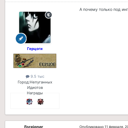
А почему только под ин
Герцоги
9.5 тыс
Город:
Непуганных
Идиотов
Награды
Foreigner
Опубликовано
11 февраля, 2