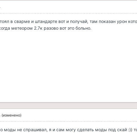
4
тоял в сварме и штандарте вот и получай, там показан урон кот
когда метеором 2.7к разово вот это больно.
4
(изменено)
ро моды не спрашивал, я и сам могу сделать моды под скай :)) т