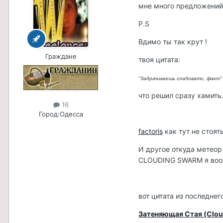
мне много предложений 
P.S
Вдимо ты так крут !
Граждане
твоя цитата:
"Задрачиваешь слабовато, факт"
что решил сразу хамить
16
Город:
Одесса
factoris
как тут не стоят
И другое откуда метеор
CLOUDING SWARM я вообщ
вот цитата из последнего
Затеняющая Стая (Clou