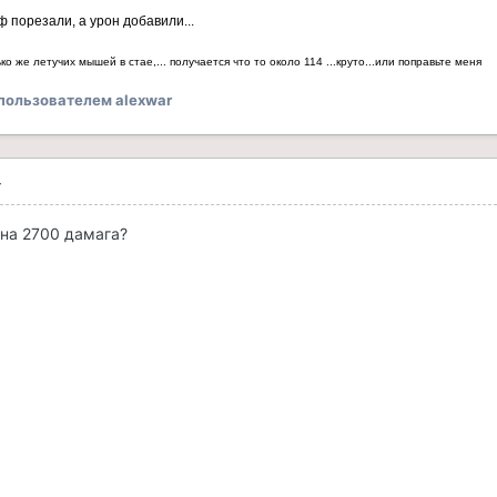
ф порезали, а урон добавили...
ко же летучих мышей в стае,... получается что то около 114 ...круто...или поправьте меня
пользователем alexwar
4
 на 2700 дамага?