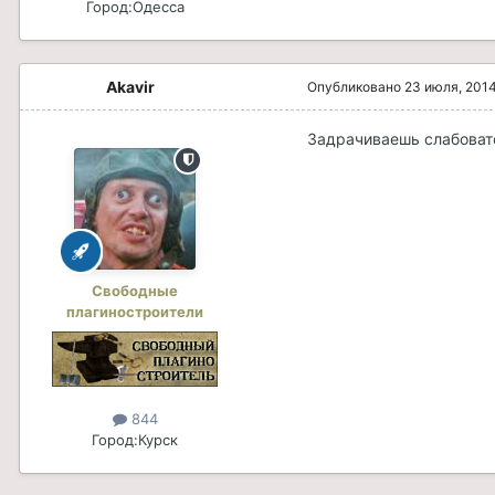
Город:
Одесса
Akavir
Опубликовано
23 июля, 201
Задрачиваешь слабоват
Свободные
плагиностроители
844
Город:
Курск