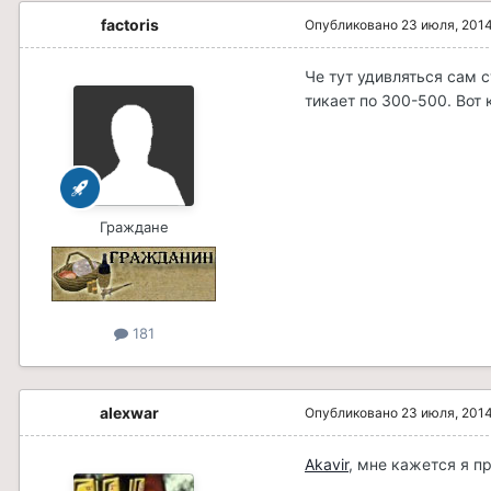
factoris
Опубликовано
23 июля, 201
Че тут удивляться сам с
тикает по 300-500. Вот 
Граждане
181
alexwar
Опубликовано
23 июля, 201
Akavir
, мне кажется я п