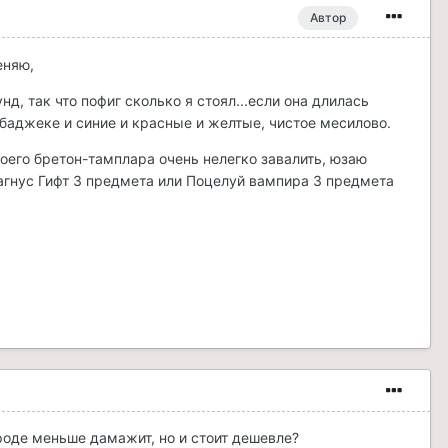
Автор
еняю,
нд, так что пофиг сколько я стоял...если она длилась
абаджеке и синие и красные и желтые, чистое месилово.
моего бретон-тамплара очень нелегко завалить, юзаю
агнус Гифт 3 предмета или Поцелуй вампира 3 предмета
вроде меньше дамажит, но и стоит дешевле?