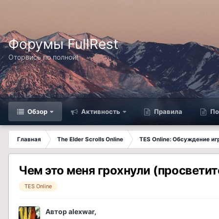
Форумы FullRest
Оторвись по полной!
Обзор
Активность
Правила
По
Главная
The Elder Scrolls Online
TES Online: Обсуждение иг
Чем это меня грохнули (просветит
TES Online
Автор
alexwar
,