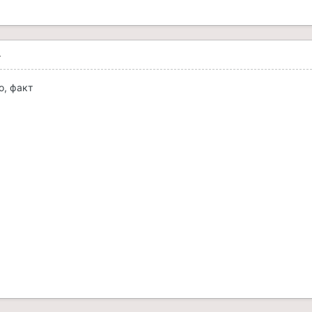
4
о, факт