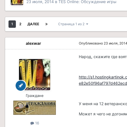
23 июля, 2014
в
TES Online: Обсуждение игры
1
2
ДАЛЕЕ
Страница 1 из 2
alexwar
Опубликовано
23 июля, 201
Народ, скажите где взя
http://s1.hostingkarti
e82e50f96af797d462ec
Граждане
У меня на 12 ветеранском
Может я чего не догоняю
16