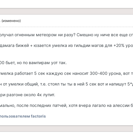
4
(изменено)
олучал огненным метеором ни разу? Смешно ну ниче все еще с
дамага бижей + юзается умелка из гильдии магов для +20% урон
0 бьет, но по вампирам уот так.
мелка работает 5 сек каждую сек наносит 300-400 урона, вот те
 от умелки общий, т.е. стоял ты ты в ней 5 сек вот и напишут 
ри разгоне около 4к лупит.
мально, после последних патчей, хотя вчера лагало на алессии 
пользователем factoris