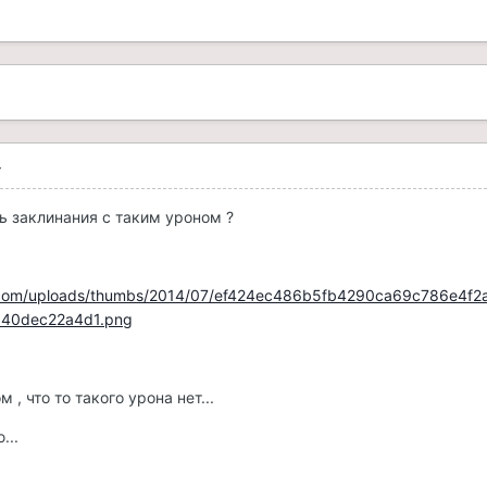
4
ть заклинания с таким уроном ?
nok.com/uploads/thumbs/2014/07/ef424ec486b5fb4290ca69c786e4f2
d40dec22a4d1.png
 , что то такого урона нет...
...