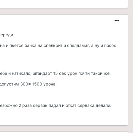
переди.
а и пьется банка на спелкрит и спелдамаг, а ну и посох
бе и натикало, штандарт 15 сек урон почти такой же.
5*допустим 300= 1500 урона.
безбожно 2 раза сервак падал и откат сервака делали.