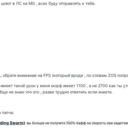
шлют в ЛС на MG , всех буду отправлять к тебе.
.
ь, обрати внимание на FPS (который вроде , по словам ZOS попр
 имеет такой урон у меня морф имеет 1100 , а не 2700 как ты у
е не знаю что это , разве трудно ответить если знаете.
 патча:
ding Swarm)
: вы больше не получите 500% бафф на скорость при надетом к