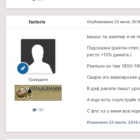
factoris
Опубликовано
23 июля, 201
Ыыыы ты вампир и не п
Подсказка (разгон спел 
ресто +10% дамага.)
Реально он там 1800-190
Сварм это вампирская у
Граждане
В дэф рекапе пишут урон
А еще есть соулстрайк п
181
С фпс хз у меня все нор
Изменено
23 июля, 2014