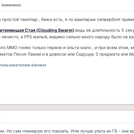
4
(изменено)
 в простой тамплар , бижа есть, я по вампирам силверболт прим
атеняющая Стая (Clouding Swarm)
ведь ее длительность 5 секу
ут нечисто, а FPS малый, видимо сильно много народу было на в
 что ММО гоняю только первое и опыта мало , и при всем этом, 
дметов Песня Ламии и в довесок или Седуцер 3 предмета или М
пользователем alexwar
4
м. Но сам планирую его поюзать. Или лучше ульта из ГБ - она 