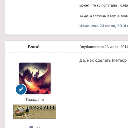
может что то попутали ...баф
14 урона в течении 5 секунд, сколь
Изменено
23 июля, 2014
Воин1
Опубликовано
23 июля, 201
Да, как сделать Метеор
Граждане
577