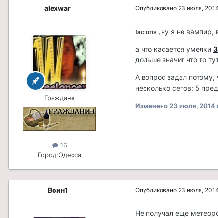
alexwar
Опубликовано
23 июля, 201
ну я не вампир,
factoris
,
а что касается умелки
З
дольше значит что то т
А вопрос задал потому,
несколько сетов: 5 пре
Граждане
Изменено
23 июля, 2014
16
Город:
Одесса
Воин1
Опубликовано
23 июля, 201
Не получал еще метеоро