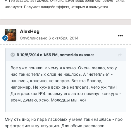
А
Т'Ак ведь делает другое. Он использует вещь богов как предмет силы,
как амулет. Получает плацебо-эффект, которым и пользуется.
AlexHog
Опубликовано
6 октября, 2014
В 10/5/2014 в 1:55 PM, nemezida сказал:
Все уже поняли, к чему я клоню. Очень жалко, что у
нас таких теплых слов не нашлось. А "нетеплые" -
нашлись, конечно, не вопрос. Вот эта Shanny,
например. Не хуже всех она написала, чего уж там!
Да и рассказ №4: почему его автор покинул конкурс -
всем, думаю, ясно. Молодцы мы, чо)
Мну стыдно; но пара ласковых у меня таки нашлась - про
орфографию и пунктуацию. Для обоих рассказов.