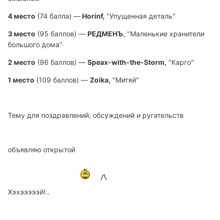
4 место
(74 балла) —
Horinf,
"Упущенная деталь"
3 место
(95 баллов) —
РЕДМЕНЪ
, "Маленькие хранители
большого дома"
2 место
(96 баллов) —
Speax-with-the-Storm,
"Карго"
1 место
(109 баллов) —
Zoika,
"Митяй"
Тему для поздравлений, обсуждений и ругательств
объявляю открытой
Хэхэээээй!..