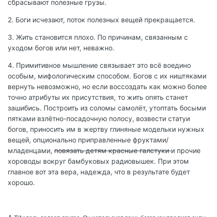
сбрасывают полезные грузы.
2. Боги исчезают, поток полезных вещей прекращается.
3. Жить становится плохо. По причинам, связанным с
уходом богов или нет, неважно.
4. Примитивное мышление связывает это всё воедино
особым, мифологическим способом. Богов с их ништяками
вернуть невозможно, но если воссоздать как можно более
точно атрибуты их присутствия, то жить опять станет
зашибись. Построить из соломы самолёт, утоптать босыми
пятками взлётно-посадочную полосу, возвести статуи
богов, приносить им в жертву глиняные модельки нужных
вещей, опционально приправленные фруктами/
младенцами,
повязать детям красные галстуки
и прочие
хороводы вокруг бамбуковых радиовышек. При этом
главное вот эта вера, надежда, что в результате будет
хорошо.