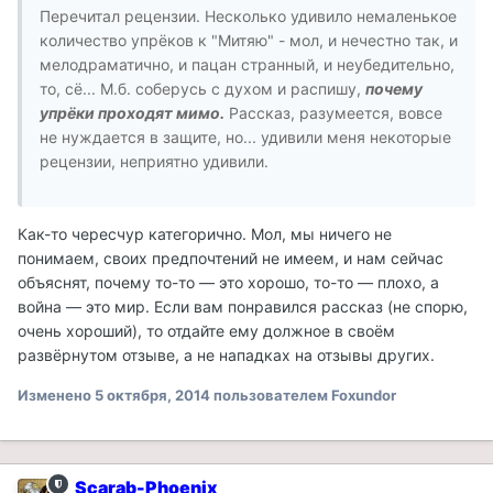
Перечитал рецензии. Несколько удивило немаленькое
количество упрёков к "Митяю" - мол, и нечестно так, и
мелодраматично, и пацан странный, и неубедительно,
то, сё... М.б. соберусь с духом и распишу,
почему
упрёки проходят мимо.
Рассказ, разумеется, вовсе
не нуждается в защите, но... удивили меня некоторые
рецензии, неприятно удивили.
Как-то чересчур категорично. Мол, мы ничего не
понимаем, своих предпочтений не имеем, и нам сейчас
объяснят, почему то-то — это хорошо, то-то — плохо, а
война — это мир. Если вам понравился рассказ (не спорю,
очень хороший), то отдайте ему должное в своём
развёрнутом отзыве, а не нападках на отзывы других.
Изменено
5 октября, 2014
пользователем Foxundor
Scarab-Phoenix