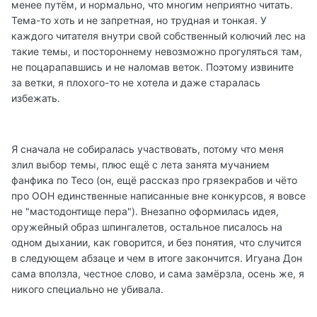
менее путём, и нормально, что многим неприятно читать.
Тема-то хоть и не запретная, но трудная и тонкая. У
каждого читателя внутри свой собственный колючий лес на
такие темы, и постороннему невозможно прогуляться там,
не поцарапавшись и не наломав веток. Поэтому извините
за ветки, я плохого-то не хотела и даже старалась
избежать.
Я сначала не собиралась участвовать, потому что меня
злил выбор темы, плюс ещё с лета занята мучанием
фанфика по Тесо (он, ещё рассказ про грязекрабов и чёто
про ООН единственные написанные вне конкурсов, я вовсе
не "мастодонтище пера"). Внезапно оформилась идея,
оружейный образ шпингалетов, остальное писалось на
одном дыхании, как говорится, и без понятия, что случится
в следующем абзаце и чем в итоге закончится. Игуана Дон
сама вползла, честное слово, и сама замёрзла, осень же, я
никого специально не убивала.