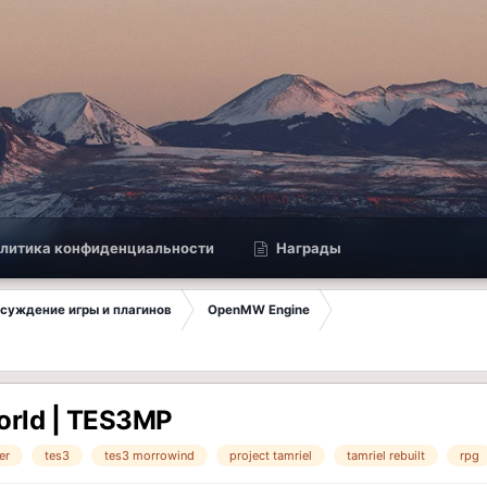
литика конфиденциальности
Награды
Обсуждение игры и плагинов
OpenMW Engine
World | TES3MP
er
tes3
tes3 morrowind
project tamriel
tamriel rebuilt
rpg