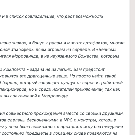
м и в список совладельцев, что даст возможность
аланс знаков, и бонус к расам и многих артефактов, многие
есной атмосферы всем игрокам на сервере. В «Вечном»
ителя Морровинда, а не неуязвимого Божества, которым
 комплекта - задача не из легких. Вам предстоит
хранятся эти драгоценные вещи. Но просто найти такой
й барьер, который защищает сундук от воров и грабителей.
ллекционеров, но и среди искателей приключений, так как
ильных заклинаний в Морровинде
вия совместного прохождения вместе со своими друзьями.
тов сделаны бесконечными, а NPC и монстры, которые
ы у всех была возможность проходить игру без ожидания
у состоянию (предметы в локациях снова появляются на