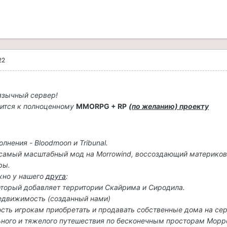
22
язычный сервер!
ится к полноценному
MMORPG + RP
(по желанию) проекту
лнения - Bloodmoon и Tribunal.
 — самый масштабный мод на Morrowind, воссоздающий материко
ры.
жно у нашего
друга
:
 который добавляет территории Скайрима и Сиродила.
недвижимость (созданный нами)
сть игрокам приобретать и продавать собственные дома на сер
льного и тяжелого путешествия по бесконечным просторам Мор