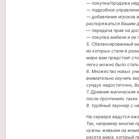
— покупка/продажа не
— подробное управлен
— добавление игроков в
распоряжаться Вашим 
— передача прав на до
— покупка мебели и ее
5. Сбалансированный мир
из которых стали в раз
мире вам предстоит сто
легко можно было стать
6. Множество новых уни
внимательно изучить ми
сундук недостаточно, В
7. Древние магические к
после прочтениях таких
8. Удобный лаунчер с н
На сервере ведутся еж
Так, например многие 
нужны живыми на момен
ресета мира, который п