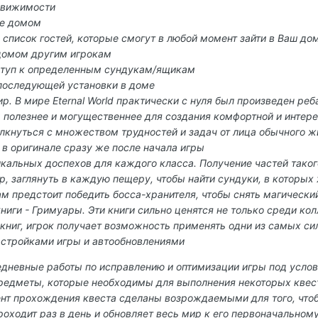
движимости
ие домом
 список гостей, которые смогут в любой момент зайти в Ваш до
домом другим игрокам
ступ к определенным сундукам/ящикам
 последующей установки в доме
. В мире Eternal World практически с нуля был произведен реб
ы полезнее и могущественнее для создания комфортной и интер
лкнуться с множеством трудностей и задач от лица обычного ж
 в оригинале сразу же после начала игры
кальных доспехов для каждого класса. Получение частей такого
р, заглянуть в каждую пещеру, чтобы найти сундуки, в которых 
ам предстоит победить босса-хранителя, чтобы снять магически
ниги - Гримуары. Эти книги сильно ценятся не только среди ко
 книг, игрок получает возможность применять одни из самых с
астройками игры и автообновлениями
едневные работы по исправлению и оптимизации игры под усло
предметы, которые необходимы для выполнения некоторых квес
т прохождения квеста сделаны возрождаемыми для того, чтоб
роходит раз в день и обновляет весь мир к его первоначальном