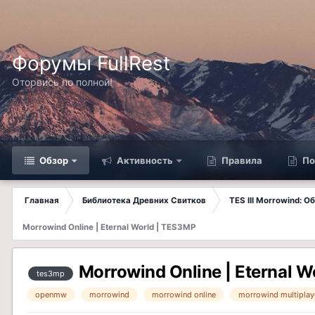
Форумы FullRest
Оторвись по полной!
Обзор
Активность
Правила
По
Главная
Библиотека Древних Свитков
TES III Morrowind: 
Morrowind Online | Eternal World | TES3MP
Morrowind Online | Eternal 
tes3mp
openmw
morrowind
morrowind online
morrowind multiplay