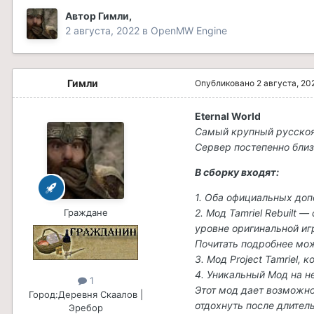
Автор
Гимли
,
2 августа, 2022
в
OpenMW Engine
Гимли
Опубликовано
2 августа, 20
Eternal World
Самый крупный русско
Сервер постепенно близ
В сборку входят:
1. Оба официальных допо
Граждане
2. Мод Tamriel Rebuilt
уровне оригинальной иг
Почитать подробнее мо
3. Мод Project Tamriel,
4. Уникальный Мод на 
1
Этот мод дает возможно
Город:
Деревня Скаалов |
отдохнуть после длите
Эребор