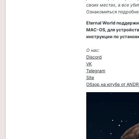
своих местах, а все уб
Ознакомиться подробне
Eternal World поддержи
MAC-OS, для устройств 
инструкции по установк
О нас:
Discord
VK
Telegram
Site
Обзор на ютубе от AND