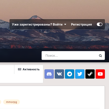
Уже зарегистрированы? Войти
Регистрация
Активность
Discord
VK
Telegram
Twitter
Steam
Youtub
mmorpg