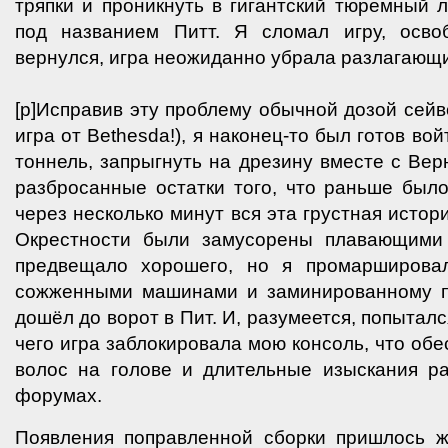
тряпки и проникнуть в гигантский тюремный 
под названием Питт. Я сломал игру, осво
вернулся, игра неожиданно убрала разлагающ
[p]Исправив эту проблему обычной дозой сейво
игра от Bethesda!), я наконец-то был готов в
тоннель, запрыгнуть на дрезину вместе с Вер
разбросанные остатки того, что раньше был
через несколько минут вся эта грустная истор
Окрестности были замусорены плавающими 
предвещало хорошего, но я промаршировал
сожженными машинами и заминированному по
дошёл до ворот в Пит. И, разумеется, попытался
чего игра заблокировала мою консоль, что об
волос на голове и длительные изыскания р
форумах.
Появления поправленной сборки пришлось ж