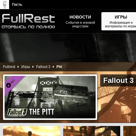
Гость
НОВОСТИ
ИГРЫ
События в игровой
Информация и
индустрии
материалы по игра
The Elder Scrolls, Fallout,
Bethesda Softworks - статьи,
новости, дополнения
Fullrest
Игры
Fallout 3
Pitt
Fallout 3 