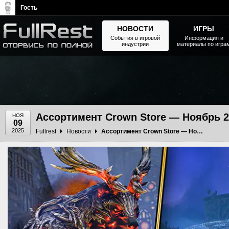
Гость
НОВОСТИ
ИГРЫ
События в игровой
Информация и
индустрии
материалы по игра
The Elder Scrolls, Fallout,
Bethesda Softworks - статьи,
новости, дополнения
Ассортимент Crown Store — Ноябрь 2
НОЯ
09
2025
Fullrest
Новости
Ассортимент Crown Store — Ноябрь 2025