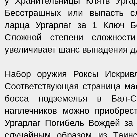
у Хранительницы Клятв Урга
Бесстрашных или выпасть с
ларца Ургарлаг за 1 Ключ Б
Сложной степени сложности
увеличивает шанс выпадения д
Набор оружия Роксы Искрив
Соответствующая страница ма
босса подземелья в Бал-С
наплечников можно приобрес
Ургарлаг Погибель Вождей за
случайным образом из Таинс