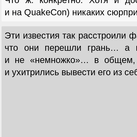
и на QuakeCon) никаких сюрпри
Эти известия так расстроили ф
что они перешли грань… а
и не «немножко»… в общем, 
и ухитрились вывести его из се