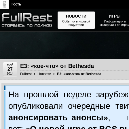
Гость
НОВОСТИ
ИГРЫ
События в игровой
Информация и
индустрии
материалы по игра
The Elder Scrolls, Fallout,
Bethesda Softworks - статьи,
новости, дополнения
Е3: «кое-что» от Bethesda
МАЙ
27
2014
Fullrest
Новости
Е3: «кое-что» от Bethesda
На прошлой неделе зарубеж
опубликовали очередные тв
анонсировать анонсы»
, — 
вот:
«О новой игре от BGS в