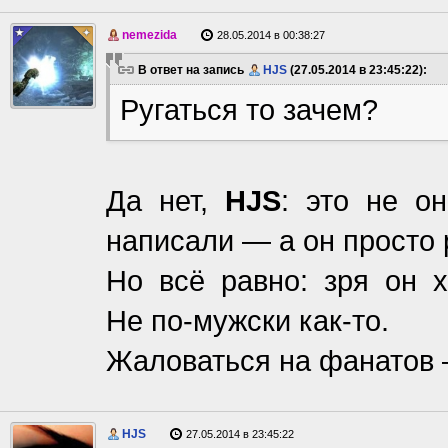
nemezida
28.05.2014 в 00:38:27
В ответ на запись
HJS
(27.05.2014 в 23:45:22):
Ругаться то зачем?
Да нет,
HJS
: это не он
написали — а он просто 
Но всё равно: зря он х
Не по-мужски как-то.
Жаловаться на фанатов 
HJS
27.05.2014 в 23:45:22