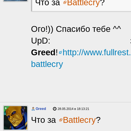
Что за
Battlecry
?
Ого!)) Спасибо тебе ^^
UpD: запи
Greed
!
http://www.fullres
battlecry
Greed
28.05.2014 в 18:13:21
Что за
Battlecry
?