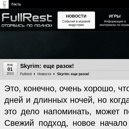
Гость
НОВОСТИ
ИГРЫ
События в игровой
Информация и
индустрии
материалы по игра
The Elder Scrolls, Fallout,
Bethesda Softworks - статьи,
новости, дополнения
Skyrim: еще разок!
ЯНВ
01
2013
Fullrest
Новости
Skyrim: еще разок!
Это, конечно, очень хорошо, чт
дней и длинных ночей, но когд
это дело напоминать, может по
Свежий подход, новое начало 