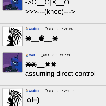
->О__О|Х__О
>>>---(knee)--->
Окайро
01.01.2013 в 23:09:56
◉__
◉
__◉
Morf
01.01.2013 в 23:05:24
◉◉__◉◉
assuming direct control
Окайро
01.01.2013 в 22:47:18
lol=)