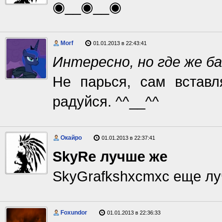
◉__◉__◉
Morf
01.01.2013 в 22:43:41
Интересно, но где же б
Не парься, сам встав
радуйся. ^^__^^
Окайро
01.01.2013 в 22:37:41
SkyRe лучше же
SkyGrafkshxcmxc еще л
Foxundor
01.01.2013 в 22:36:33