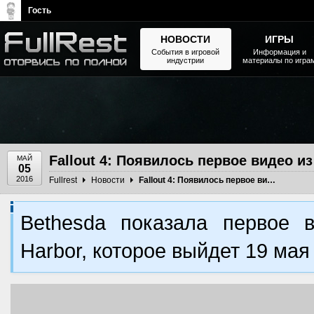
Гость
НОВОСТИ
ИГРЫ
События в игровой
Информация и
индустрии
материалы по игра
The Elder Scrolls, Fallout,
Bethesda Softworks - статьи,
новости, дополнения
Fallout 4: Появилось первое видео из
МАЙ
05
2016
Fullrest
Новости
Fallout 4: Появилось первое видео из DLC Far Harbor
Bethesda показала первое 
Harbor, которое выйдет 19 мая