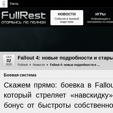
Гость
НОВОСТИ
ИГРЫ
События в игровой
Информация и
индустрии
материалы по игра
The Elder Scrolls, Fallout,
Bethesda Softworks - статьи,
новости, дополнения
Fallout 4: новые подробности и стар
СЕН
02
2015
Fullrest
Новости
Fallout 4: новые подробности и старые споры
Боевая система
Скажем прямо: боевка в Fallou
который стреляет «навскидку»
бонус от быстроты собственно