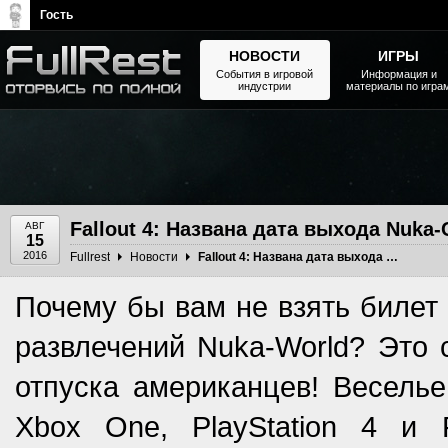
Гость
НОВОСТИ
ИГРЫ
События в игровой
Информация и
индустрии
материалы по игра
The Elder Scrolls, Fallout,
Bethesda Softworks - статьи,
новости, дополнения
Fallout 4: Названа дата выхода Nuka-
АВГ
15
2016
Fullrest
Новости
Fallout 4: Названа дата выхода Nuka-Cola World
Почему бы вам не взять билет 
развлечений Nuka-World? Это
отпуска американцев! Весель
Xbox One, PlayStation 4 и