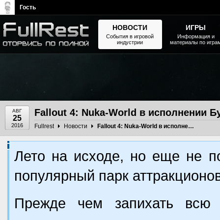
Гость
НОВОСТИ
ИГРЫ
События в игровой
Информация и
индустрии
материалы по игра
The Elder Scrolls, Fallout,
Bethesda Softworks - статьи,
новости, дополнения
Fallout 4: Nuka-World в исполнении
АВГ
25
2016
Fullrest
Новости
Fallout 4: Nuka-World в исполнении Бутылки и Мистера Крышки
Лето на исходе, но еще не 
популярный парк аттракционо
Прежде чем запихать всю 