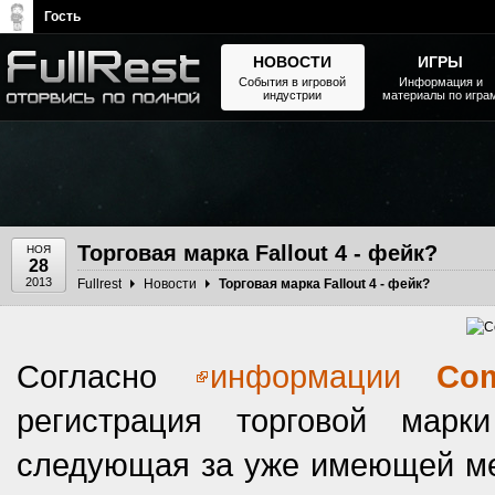
Гость
НОВОСТИ
ИГРЫ
События в игровой
Информация и
индустрии
материалы по игра
The Elder Scrolls, Fallout,
Bethesda Softworks - статьи,
новости, дополнения
Торговая марка Fallout 4 - фейк?
НОЯ
28
2013
Fullrest
Новости
Торговая марка Fallout 4 - фейк?
Согласно
информации
Co
регистрация торговой мар
следующая за уже имеющей ме