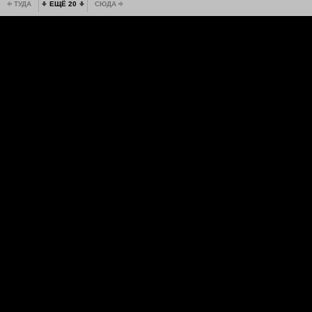
ТУДА
ЕЩЁ 20
СЮДА