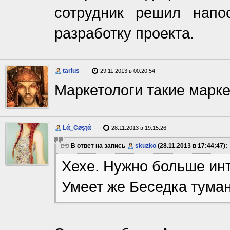
сотрудник решил напо
разработку проекта.
tarius
29.11.2013 в 00:20:54
Маркетологи такие маркет
Lά_Cøşţά
28.11.2013 в 19:15:26
В ответ на запись
skuzko
(28.11.2013 в 17:44:47):
Хехе. Нужно больше инт
Умеет же Беседка туман