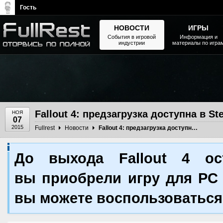
Гость
НОВОСТИ
ИГРЫ
События в игровой
Информация и
индустрии
материалы по игра
The Elder Scrolls, Fallout,
Bethesda Softworks - статьи,
новости, дополнения
Fallout 4: предзагрузка доступна в S
НОЯ
07
2015
Fullrest
Новости
Fallout 4: предзагрузка доступна в Steam
До выхода Fallout 4 ос
вы приобрели игру для PC 
вы можете воспользоваться