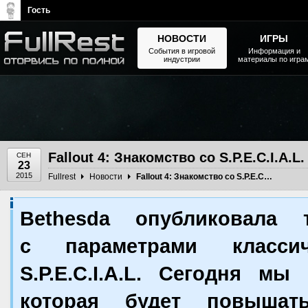
Гость
НОВОСТИ
ИГРЫ
События в игровой
Информация и
индустрии
материалы по игра
The Elder Scrolls, Fallout,
Bethesda Softworks - статьи,
новости, дополнения
Fallout 4: Знакомство со S.P.E.C.I.A
СЕН
23
2015
Fullrest
Новости
Fallout 4: Знакомство со S.P.E.C.I.A.L. — Выносливость
Bethesda опубликовала 
с параметрами классич
S.P.E.C.I.A.L. Сегодня м
которая будет повышат