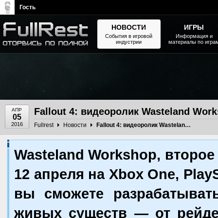
Гость
НОВОСТИ
ИГРЫ
События в игровой
Информация и
индустрии
материалы по игра
The Elder Scrolls, Fallout,
Bethesda Softworks - статьи,
новости, дополнения
Fallout 4: видеоролик Wasteland Wor
АПР
05
2016
Fullrest
Новости
Fallout 4: видеоролик Wasteland Workshop
Wasteland Workshop, второе 
12 апреля на Xbox One, Play
вы сможете разрабатыват
живых существ — от рейде