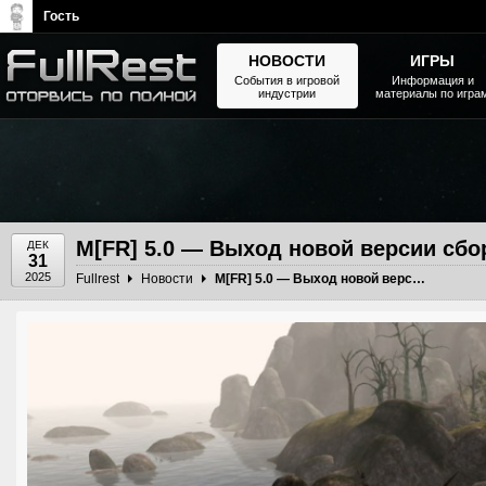
Гость
НОВОСТИ
ИГРЫ
События в игровой
Информация и
индустрии
материалы по игра
The Elder Scrolls, Fallout,
Bethesda Softworks - статьи,
новости, дополнения
M[FR] 5.0 — Выход новой версии сбо
ДЕК
31
2025
Fullrest
Новости
M[FR] 5.0 — Выход новой версии сборки!