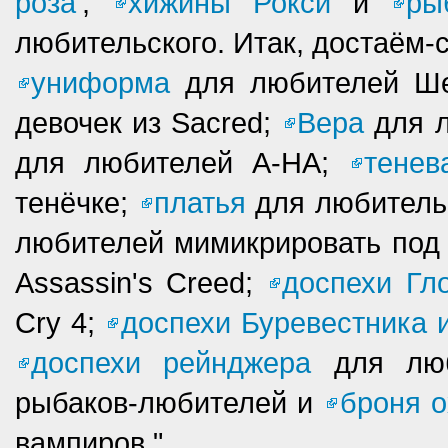
роза'
,
хижины Рокси
и
ры
любительского. Итак, достаём-
униформа
для любителей Ш
девочек из Sacred;
Вера
для 
для любителей A-HA;
тенев
тенёчке;
платья
для любитель
любителей мимикрировать под
Assassin's Creed;
доспехи Гл
Cry 4;
доспехи Буревестника 
доспехи рейнджера
для люб
рыбаков-любителей и
броня о
вампиров."