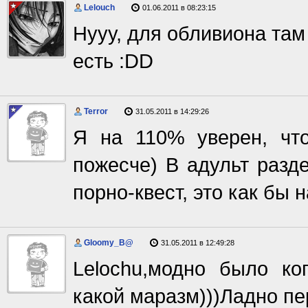
Lelouch
01.06.2011 в 08:23:15
Нууу, для обливиона там 
есть :DD
Terror
31.05.2011 в 14:29:26
Я на 110% уверен, чт
пожесче) В адульт разд
порно-квест, это как бы 
Gloomy_B@
31.05.2011 в 12:49:28
Lelochu,модно было ко
какой маразм)))Ладно пе