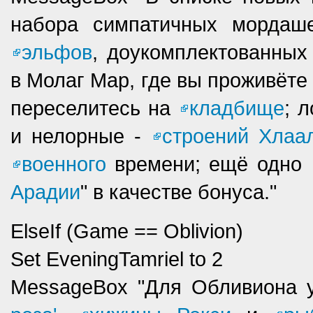
набора симпатичных мордаш
эльфов
, доукомплектованны
в Молаг Мар, где вы проживёте 
переселитесь на
кладбище
; 
и нелорные -
строений Хлаа
военного
времени; ещё одно
Арадии
" в качестве бонуса."
ElseIf (Game == Oblivion)
Set EveningTamriel to 2
MessageBox "Для Обливиона 