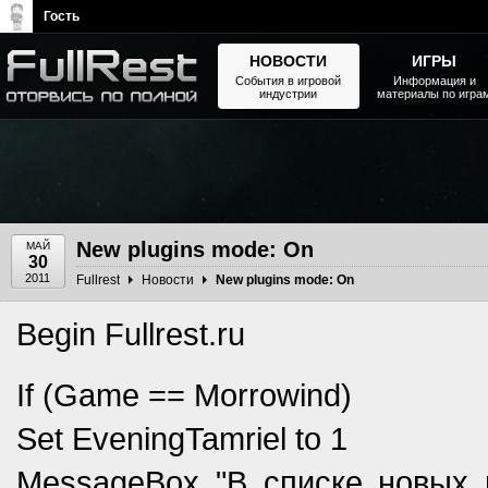
Гость
НОВОСТИ
ИГРЫ
События в игровой
Информация и
индустрии
материалы по игра
The Elder Scrolls, Fallout,
Bethesda Softworks - статьи,
новости, дополнения
New plugins mode: On
МАЙ
30
2011
Fullrest
Новости
New plugins mode: On
Begin Fullrest.ru
If (Game == Morrowind)
Set EveningTamriel to 1
MessageBox "В списке новых 