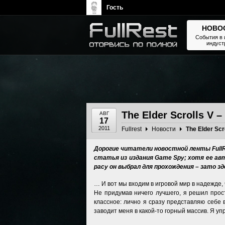
Гость
НОВО
События в 
индуст
The Elder Scrolls, Fallout,
Bethesda Softworks - статьи,
новости, дополнения
The Elder Scrolls V
АВГ
17
2011
Fullrest
Новости
Дорогие читатели новостной ленты FullR
статья из издания Game Spy; хотя ее авт
расу он выбрал для прохождения – зато з
… И вот мы входим в игровой мир в надежде, 
Не придумав ничего лучшего, я решил прост
классное: лично я сразу представляю себе
заводит меня в какой-то горный массив. Я 