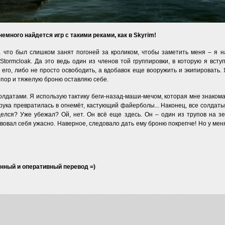
немного найдется игр с такими реками, как в Skyrim!
, что был слишком занят погоней за кроликом, чтобы заметить меня – я н
Stormcloak. Да это ведь один из членов той группировки, в которую я всту
 его, либо не просто освободить, а вдобавок еще вооружить и экипировать.
опор и тяжелую броню оставляю себе.
лдатами. Я использую тактику беги-назад-маши-мечом, которая мне знакома по 
ука превратилась в огнемёт, кастующий файерболы... Наконец, все солдат
елся? Уже убежал? Ой, нет. Он всё еще здесь. Он – один из трупов на зе
ствовал себя ужасно. Наверное, следовало дать ему броню покрепче! Но у ме
венный и оперативный перевод =)