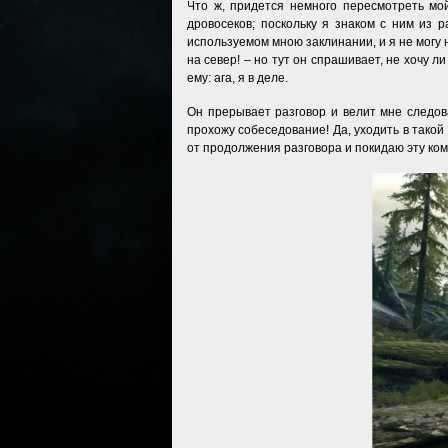
Что ж, придется немного пересмотреть мой
дровосеков; поскольку я знаком с ним из 
используемом мною заклинании, и я не могу 
на север! – но тут он спрашивает, не хочу л
ему: ага, я в деле.
Он прерывает разговор и велит мне следов
прохожу собеседование! Да, уходить в такой
от продолжения разговора и покидаю эту ко