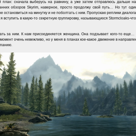
 план: сначала выберусь на равнину, а уже затем отправлюсь дальше на
ранних обзоров Skyrim, наверное, просто продолжу свой путь… Но тут о
не остановиться на минутку и не поболтать с ним. Пропускаю реплики диалог
и я вступить в какую-то секретную группировку, называющуюся Stormcloaks-что
ать за ним. К нам присоединяется женщина. Она подзывает кого-то еще… 
 момент очень невежливо, но у меня в планах кое-какое движение в направле
мпанию.