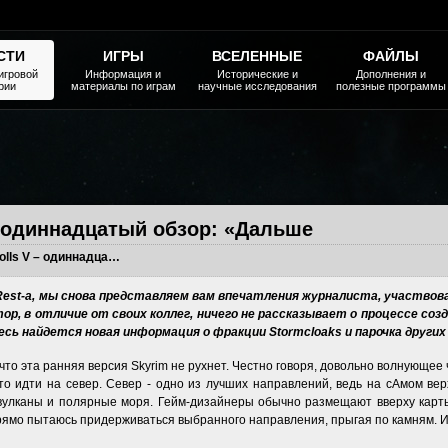
СТИ
ИГРЫ
ВСЕЛЕННЫЕ
ФАЙЛЫ
игровой
Информация и
Исторические и
Дополнения и
рии
материалы по играм
научные исследования
полезные программы
 – одиннадцатый обзор: «Дальше
The Elder Scrolls V – одиннадцатый обзор: «Дальше
est-a, мы снова представляем вам впечатления журналиста, участвова
ор, в отличие от своих коллег, ничего не рассказывает о процессе созд
десь найдется новая информация о фракции Stormcloaks и парочка друг
что эта ранняя версия Skyrim не рухнет. Честно говоря, довольно волнующее 
о идти на север. Север - одно из лучших направлений, ведь на сАмом вер
 вулканы и полярные моря. Гейм-дизайнеры обычно размещают вверху карт
упрямо пытаюсь придерживаться выбранного направления, прыгая по камням. 