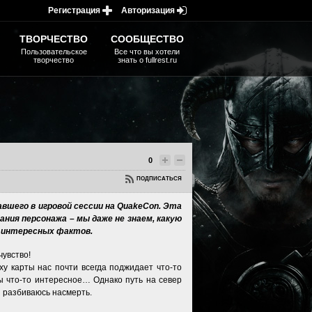
Регистрация
Авторизация
ТВОРЧЕСТВО
СООБЩЕСТВО
Пользовательское
Все что вы хотели
творчество
знать о fullrest.ru
0
ПОДПИСАТЬСЯ
вшего в игровой сессии на QuakeCon. Эта
ания персонажа – мы даже не знаем, какую
их интересных фактов.
чувство!
ху карты нас почти всегда поджидает что-то
ы что-то интересное… Однако путь на север
И разбиваюсь насмерть.