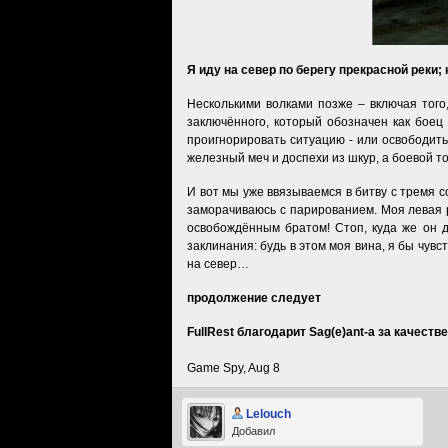
Я иду на север по берегу прекрасной реки; 
Несколькими волками позже – включая того
заключённого, который обозначен как боец 
проигнорировать ситуацию - или освободить
железный меч и доспехи из шкур, а боевой т
И вот мы уже ввязываемся в битву с тремя со
заморачиваюсь с парированием. Моя левая р
освобождённым братом! Стоп, куда же он д
заклинания: будь в этом моя вина, я бы чув
на север…
продолжение следует
FullRest благодарит Sag(e)ant-a за качест
Game Spy, Aug 8
Lelouch
Добавил