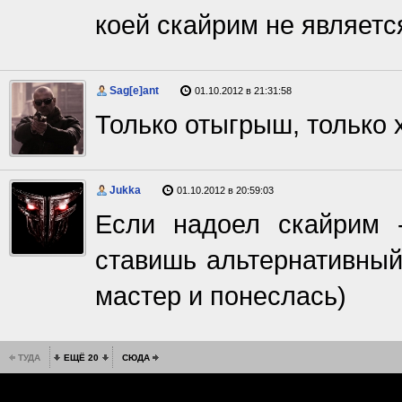
коей скайрим не является
Sag[e]ant
01.10.2012 в 21:31:58
Только отыгрыш, только 
Jukka
01.10.2012 в 20:59:03
Если надоел скайрим 
ставишь альтернативный
мастер и понеслась)
ТУДА
ЕЩЁ 20
СЮДА