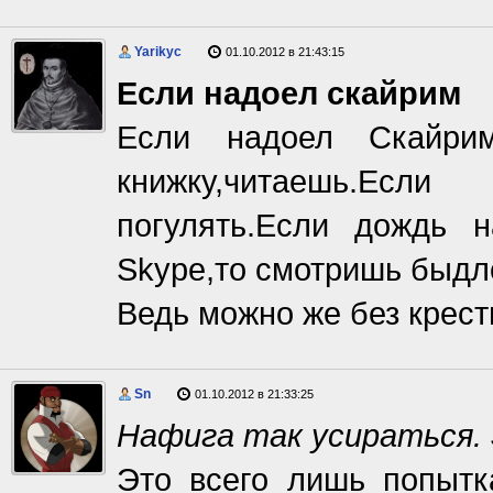
Yarikyc
01.10.2012 в 21:43:15
Если надоел скайрим
Если надоел Скайрим
книжку,читаешь.Есл
погулять.Если дождь 
Skype,то смотришь быдл
Ведь можно же без крест
Sn
01.10.2012 в 21:33:25
Нафига так усираться. 
Это всего лишь попытк