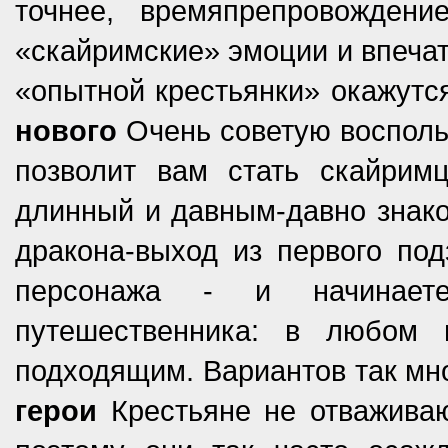
точнее, времяпрепровожден
«скайримские» эмоции и впечат
«опытной крестьянки» окажутс
нового
Очень советую воспол
позволит вам стать скайрим
длинный и давным-давно знако
дракона-выход из первого по
персонажа - и начинает
путешественника: в любом 
подходящим. Вариантов так мно
герои
Крестьяне не отваживаю