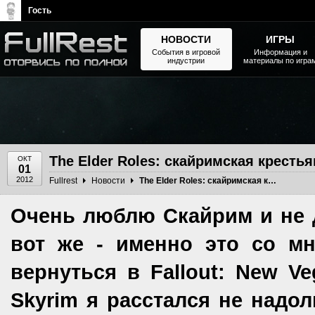
Гость
НОВОСТИ
ИГРЫ
События в игровой
Информация и
индустрии
материалы по игра
The Elder Scrolls, Fallout,
Bethesda Softworks - статьи,
новости, дополнения
The Elder Roles: скайримская крестья
ОКТ
01
2012
Fullrest
Новости
The Elder Roles: скайримская крестьянка
Очень люблю Скайрим и не д
вот же - именно это со м
вернуться в Fallout: New V
Skyrim я расстался не надол