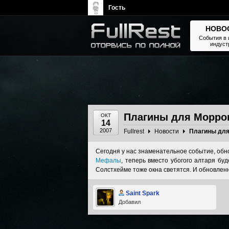
Гость
НОВО
События в 
индуст
The Elder Scrolls, Fallout,
Bethesda Softworks - статьи,
новости, дополнения
Плагины для Морро
ОКТ
14
2007
Fullrest
Новости
Плагины для
Сегодня у нас знаменательное событие, обн
Мефалы
, теперь вместо убогого алтаря б
Солстхейме тоже окна светятся. И обновле
Saint Spark
Добавил