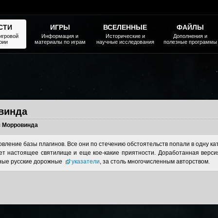
СТИ
ИГРЫ
ВСЕЛЕННЫЕ
ФАЙЛЫ
игровой
Информация и
Исторические и
Дополнения и
рии
материалы по играм
научные исследования
полезные программы
винда
 Морровинда
овление базы плагинов. Все они по стечению обстоятельств попали в одну к
удет настоящее святилище и еще кое-какие приятности. Доработанная верс
нные русские дорожные
указатели
, за столь многочисленным авторством.