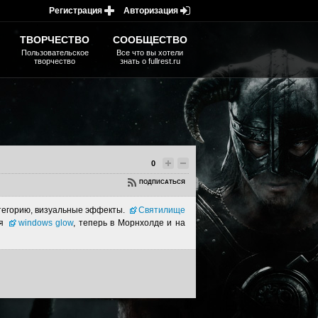
Регистрация
Авторизация
ТВОРЧЕСТВО
СООБЩЕСТВО
Пользовательское
Все что вы хотели
творчество
знать о fullrest.ru
0
ПОДПИСАТЬСЯ
атегорию, визуальные эффекты.
Святилище
ия
windows glow
, теперь в Морнхолде и на