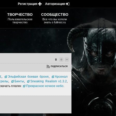
Регистрация
Авторизация
ТВОРЧЕСТВО
СООБЩЕСТВО
Пользовательское
Все что вы хотели
творчество
знать о fullrest.ru
0
ПОДПИСАТЬСЯ
;
,
Эльфийская боевая броня
,
Арсенал
трелы
,
Бинты
,
Sneaking Realism v1.3.2
,
скачать плагин
Прекрасное ночное небо
.