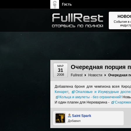
Гость
НОВО
События в 
индуст
The Elder Scrolls, Fallout,
Bethesda Softworks - статьи,
новости, дополнения
Очередная порция п
МАР
31
2008
Fullrest
Новости
Очередная п
Добавлена броня для чемпиона всея Кирод
Кинарет
,
Опаловые и Изумрудные доспе
Кольца и амулеты - без ограничений!
Новы
И один плагин для Нереварина -
Cнаряже
Saint Spark
Добавил