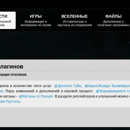
СТИ
ИГРЫ
ВСЕЛЕННЫЕ
ФАЙЛЫ
игровой
Информация и
Исторические и
Дополнения и
рии
материалы по играм
научные исследования
полезные программы
лагинов
орция плагинов
иила в количестве пяти штук:
Доспехи Гайи
,
&quot;Жажда Крови&quot
хи
. Пара изменений и дополнений в игровой процесс:
Взрывающиеся с
е катаны -
Катаны от Ryuujin
. В разделе реплейсеров и улучшений можно 
ние Пустоты
.