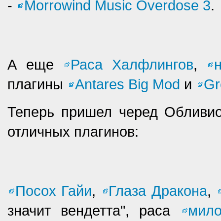
-
Morrowind Music Overdose 3
.
А еще
Раса Халфлингов
,
плагины
Antares Big Mod
и
Gr
Теперь пришел черед Обливион
отличных плагинов:
Посох Гайи
,
Глаза Дракона
,
значит вендетта", раса
мил