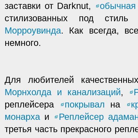
заставки от Darknut,
обычная
стилизованных под стиль
Морроувинда
. Как всегда, в
немного.
Для любителей качественны
Морнхолда и канализаций
,
реплейсера
покрывал
на
к
монарха
и
Реплейсер адама
третья часть прекрасного репл