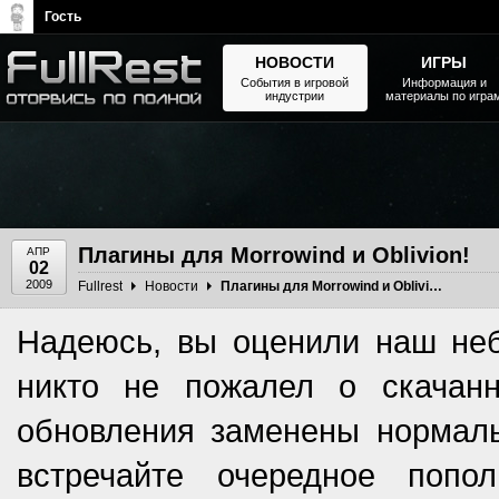
Гость
НОВОСТИ
ИГРЫ
События в игровой
Информация и
индустрии
материалы по игра
The Elder Scrolls, Fallout,
Bethesda Softworks - статьи,
новости, дополнения
Плагины для Morrowind и Oblivion!
АПР
02
2009
Fullrest
Новости
Плагины для Morrowind и Oblivion!
Надеюсь, вы оценили наш не
никто не пожалел о скачанн
обновления заменены нормаль
встречайте очередное попо