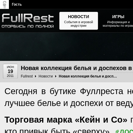
Гость
НОВОСТИ
ИГРЫ
События в игровой
Информация и
индустрии
материалы по игра
The Elder Scrolls, Fallout,
Bethesda Softworks - статьи,
новости, дополнения
Новая коллекция белья и доспехов в
ИЮН
19
2011
Fullrest
Новости
Новая коллекция белья и доспехов в бутике ФуллРеста
Сегодня в бутике Фуллреста н
лучшее белье и доспехи от вед
Торговая марка «Кейн и Со»
п
кто привык быть «сверху»,
до