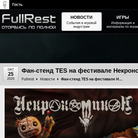
Гость
НОВОСТИ
ИГРЫ
События в игровой
Информация и
индустрии
материалы по игра
The Elder Scrolls, Fallout,
Bethesda Softworks - статьи,
новости, дополнения
Фан-стенд TES на фестивале Некрон
ОКТ
25
2025
Fullrest
Новости
Фан-стенд TES на фестивале Некрономиккон