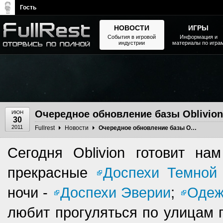
Гость
НОВОСТИ
ИГРЫ
События в игровой
Информация и
индустрии
материалы по игра
The Elder Scrolls, Fallout,
Bethesda Softworks - статьи,
новости, дополнения
Очередное обновление базы Oblivion
ИЮН
30
2011
Fullrest
Новости
Очередное обновление базы Oblivion
Сегодня Oblivion готовит н
прекрасные
Доспехи Темной
ночи -
Доспехи Эверии
;
Одеж
любит прогуляться по улицам 