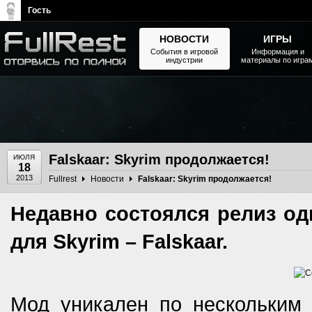
Гость
НОВОСТИ
ИГРЫ
События в игровой
Информация и
индустрии
материалы по игра
The Elder Scrolls, Fallout,
Bethesda Softworks - статьи,
новости, дополнения
Falskaar: Skyrim продолжается!
ИЮЛЯ
18
2013
Fullrest
Новости
Falskaar: Skyrim продолжается!
Недавно состоялся релиз о
для Skyrim – Falskaar.
Мод уникален по нескольким 