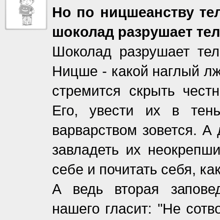
Но по ницшеанству те
шоколад разрушает тел
Шоколад разрушает те
Ницше - какой наглый лж
стремится скрыть чест
Его, увести их в тен
варварством зовется. А 
завладеть их неокрепши
себе и почитать себя, ка
А ведь вторая запове
нашего гласит: "Не сотв