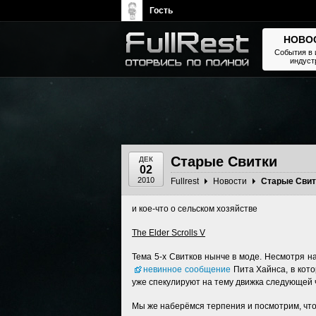
Гость
НОВО
События в 
индуст
The Elder Scrolls, Fallout,
Bethesda Softworks - статьи,
новости, дополнения
Старые Свитки
ДЕК
02
2010
Fullrest
Новости
Старые Свит
и кое-что о сельском хозяйстве
The Elder Scrolls V
Тема 5-х Свитков нынче в моде. Несмотря на
невинное сообщение
Пита Хайнса, в кот
уже спекулируют на тему движка следующей 
Мы же наберёмся терпения и посмотрим, что