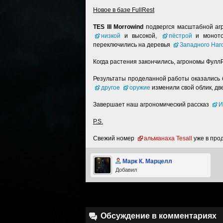
Новое в базе FullRest
TES III Morrowind
подвергся масштабной аг
низкой
и высокой,
пёстрой
и монот
переключились на деревья
Западного Наг
Когда растения закончились, агрономы Фулл
Результаты проделанной работы оказались 
другое
оружие
изменили свой облик, д
Завершает наш агрономический рассказ
И
P.S.
Свежий номер
альманаха Tesall
уже в про
Марк К. Марцелл
Добавил
Обсуждение в комментариях