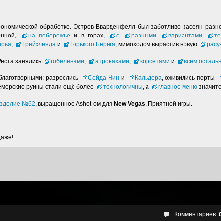
рономической обработке. Остров Вварденфелл был заботливо засеян раз
онной,
на побережье
и в горах,
с
разными
вариантами
те
орья
,
Грейзленда
и
Горького Берега
, мимоходом вырастив новую
расу
Реста занялись
гобеленами
,
атронахами
,
корсетами
и
всем осталь
благотворными: разрослись
Сейда Нин
и
Кальдера
, оживились порты
вемерские руины стали ещё более
технологичны
, а
главное меню
значите
зделие №62
, выращенное Ashot-ом для
New Vegas
. Приятной игры.
даже!
Комментариев: