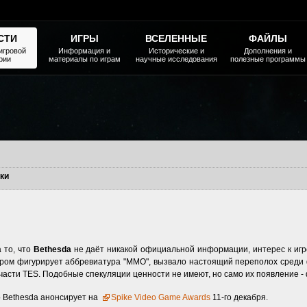
СТИ
ИГРЫ
ВСЕЛЕННЫЕ
ФАЙЛЫ
игровой
Информация и
Исторические и
Дополнения и
рии
материалы по играм
научные исследования
полезные программы
ки
 то, что
Bethesda
не даёт никакой официальной информации, интерес к игр
ором фигурирует аббревиатура "MMO", вызвало настоящий переполох среди
части TES. Подобные спекуляции ценности не имеют, но само их появление -
 Bethesda анонсирует на
Spike Video Game Awards
11-го декабря.