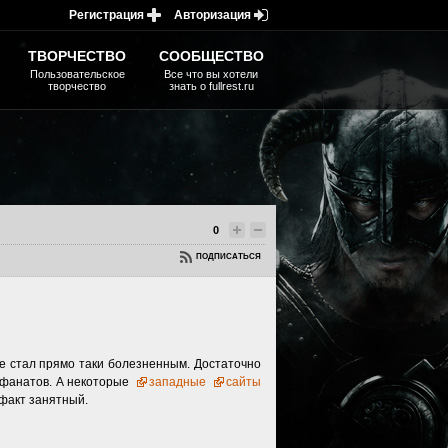
Регистрация
Авторизация
ТВОРЧЕСТВО
СООБЩЕСТВО
Пользовательское
Все что вы хотели
творчество
знать о fullrest.ru
0
ПОДПИСАТЬСЯ
е стал прямо таки болезненным. Достаточно
 фанатов. А некоторые
западные
сайты
 факт занятный.