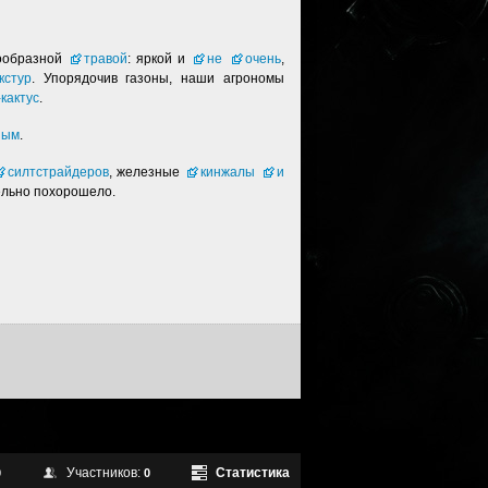
нообразной
травой
: яркой и
не
очень
,
кстур
. Упорядочив газоны, наши агрономы
-кактус
.
ным
.
силтстрайдеров
, железные
кинжалы
и
льно похорошело.
Участников:
Статистика
0
0