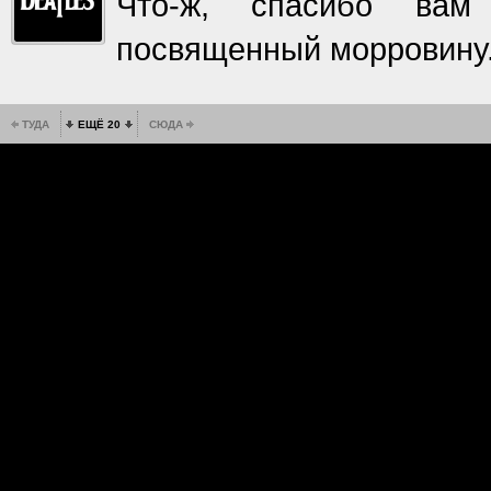
Что-ж, спасибо вам
посвященный морровину.
ТУДА
ЕЩЁ 20
СЮДА