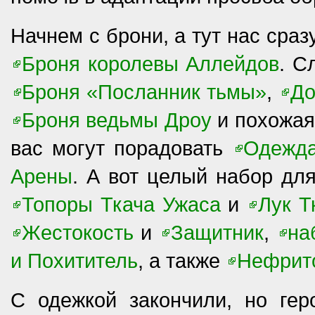
Начнем с брони, а тут нас сра
Броня королевы Аллейдов
. С
Броня «Посланник тьмы»
,
До
Броня ведьмы Дроу
и похожая
вас могут порадовать
Одежд
Арены
. А вот целый набор дл
Топоры Ткача Ужаса
и
Лук Т
Жестокость
и
Защитник
,
на
и Похититель
, а также
Нефрит
С одежкой закончили, но ге