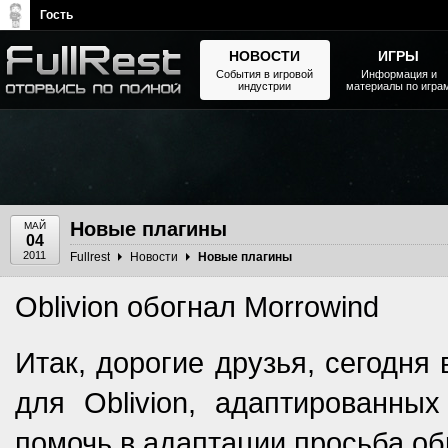
Гость
НОВОСТИ
ИГРЫ
События в игровой
Информация и
индустрии
материалы по игра
The Elder Scrolls, Fallout,
Bethesda Softworks - статьи,
новости, дополнения
Новые плагины
МАЙ
04
2011
Fullrest
Новости
Новые плагины
Oblivion обогнал Morrowind
Итак, дорогие друзья, сегодня
для Oblivion, адаптированны
помочь в адаптации просьба об