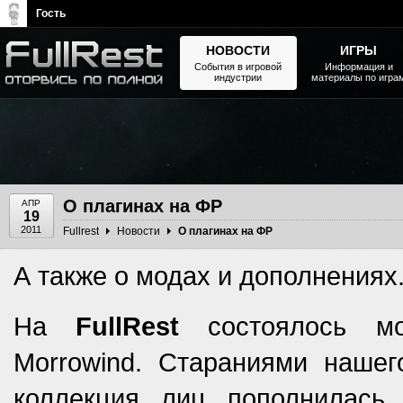
Гость
НОВОСТИ
ИГРЫ
События в игровой
Информация и
индустрии
материалы по игра
The Elder Scrolls, Fallout,
Bethesda Softworks - статьи,
новости, дополнения
О плагинах на ФР
АПР
19
2011
Fullrest
Новости
О плагинах на ФР
А также о модах и дополнениях.
На
FullRest
состоялось мод
Morrowind. Стараниями нашег
коллекция лиц пополнилас