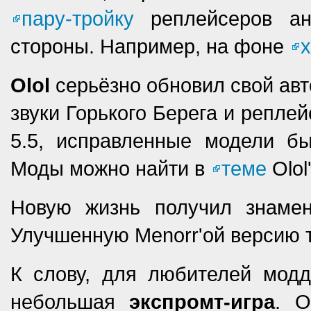
пару-тройку
реплейсеров ан
стороны. Например, на фоне
х
Olol
серьёзно обновил свой ав
звуки Горького Берега и репле
5.5, исправленные модели бы
Моды можно найти в
теме
Olol
Новую жизнь получил знам
Улучшенную Menorr'ой версию 
К слову, для любителей модд
небольшая
экспромт-игра
. О