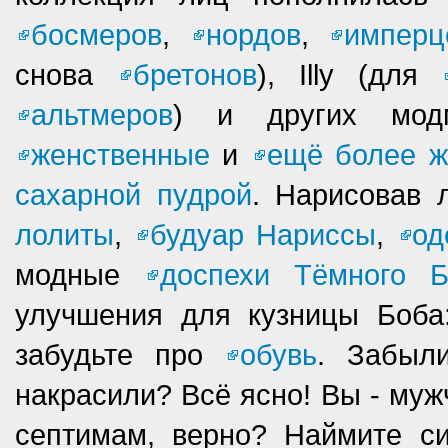
босмеров
,
нордов
,
имперц
снова
бретонов
), Illy (для
альтмеров
) и других мо
женственные
и
ещё более ж
сахарной пудрой
. Нарисовав 
лолиты
,
будуар Нариссы
,
од
модные
доспехи Тёмного Б
улучшения для кузницы Боб
забудьте про
обувь
. Забыл
накрасили? Всё ясно! Вы - муж
септимам, верно? Наймите 