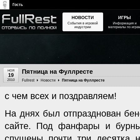
Гость
НОВОСТИ
ИГРЫ
События в игровой
Информация и
индустрии
материалы по игра
The Elder Scrolls, Fallout,
Bethesda Softworks - статьи,
новости, дополнения
Пятница на Фуллресте
НОЯ
19
2010
Fullrest
Новости
Пятница на Фуллресте
с чем всех и поздравляем!
На днях был отпразднован бе
сайте. Под фанфары и бурн
спущены почти три десятка н