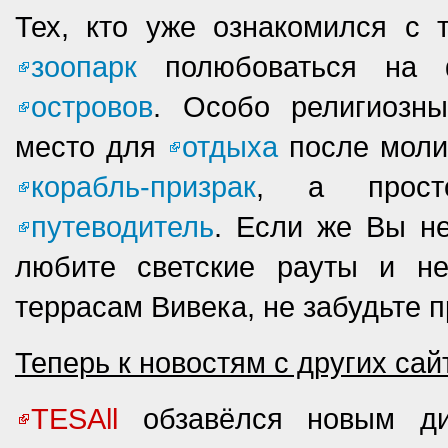
Тех, кто уже ознакомился с 
зоопарк
полюбоваться на
островов
. Особо религиозн
место для
отдыха
после молит
корабль-призрак
, а просто
путеводитель
. Если же Вы н
любите светские рауты и н
террасам Вивека, не забудьте 
Теперь к новостям с других сай
TESAll
обзавёлся новым диз