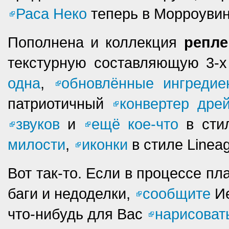
Раса Неко
теперь в Морроувин
Пополнена и коллекция
репле
текстурную составляющую 3-х
одна
,
обновлённые ингредие
патриотичный
конвертер дре
звуков
и
ещё кое-что
в стил
милости
,
иконки
в стиле Lineage
Вот так-то. Если в процессе п
баги и недоделки,
сообщите
Ие
что-нибудь для Вас
нарисоват