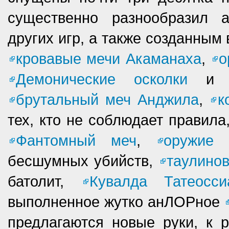
существенно разнообразил
других игр, а также созданным
кровавые мечи Акаманаха
,
о
Демонические осколки
брутальный меч Анджила
,
к
тех, кто не соблюдает правила
Фантомный меч
,
оружие
бесшумных убийств,
таулино
батолит,
Кувалда Татеос
выполненное жутко анЛОРное
предлагаются новые руки, к р