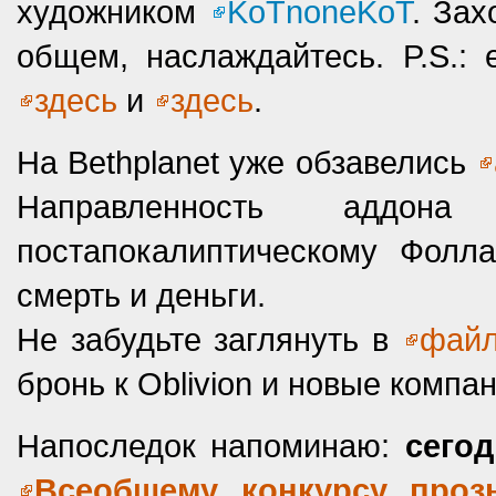
художником
KoTnoneKoT
. Зах
общем, наслаждайтесь. P.S.
здесь
и
здесь
.
На Bethplanet уже обзавелись
Направленность аддо
постапокалиптическому Фолла
смерть и деньги.
Не забудьте заглянуть в
файл
бронь к Oblivion и новые компан
Напоследок напоминаю:
сего
Всеобщему конкурсу про