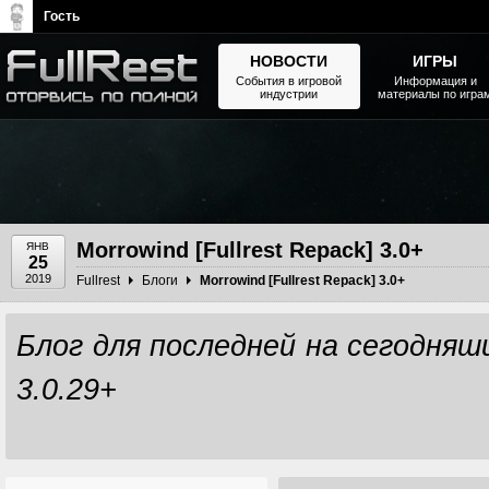
Гость
НОВОСТИ
ИГРЫ
События в игровой
Информация и
индустрии
материалы по игра
The Elder Scrolls, Fallout,
Bethesda Softworks - статьи,
новости, дополнения
Morrowind [Fullrest Repack] 3.0+
ЯНВ
25
2019
Fullrest
Блоги
Morrowind [Fullrest Repack] 3.0+
Блог для последней на сегодняший
3.0.29+