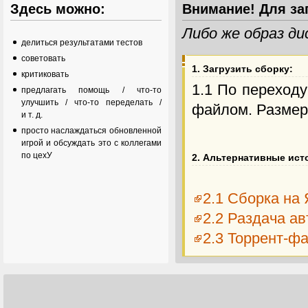
Здесь можно:
Внимание! Для за
Либо же образ д
делиться результатами тестов
советовать
1. Загрузить сборку:
критиковать
1.1 По переход
предлагать помощь / что-то
улучшить / что-то переделать /
файлом. Размер 
и т. д.
просто наслаждаться обновленной
игрой и обсуждать это с коллегами
по цехУ
2. Альтернативные ист
2.1 Сборка на
2.2 Раздача а
2.3 Торрент-ф