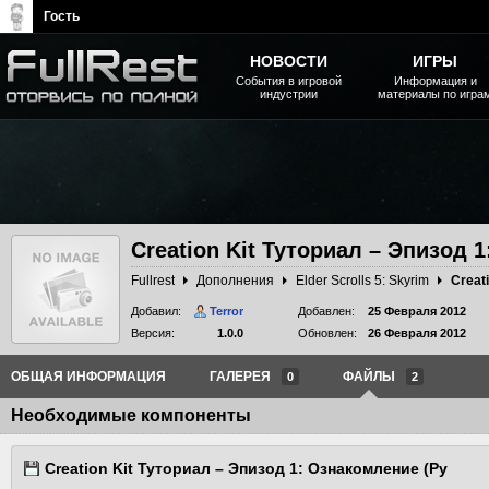
Гость
НОВОСТИ
ИГРЫ
События в игровой
Информация и
индустрии
материалы по игра
The Elder Scrolls, Fallout,
Bethesda Softworks - статьи,
новости, дополнения
Creation Kit Туториал – Эпизод 
Fullrest
Дополнения
Elder Scrolls 5: Skyrim
Добавил:
Terror
Добавлен:
25 Февраля 2012
Версия:
1.0.0
Обновлен:
26 Февраля 2012
ОБЩАЯ ИНФОРМАЦИЯ
ГАЛЕРЕЯ
ФАЙЛЫ
0
2
Необходимые компоненты
Creation Kit Туториал – Эпизод 1: Ознакомление (Ру