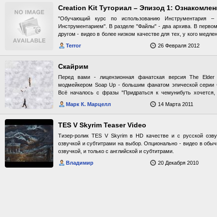
Creation Kit Туториал – Эпизод 1: Ознакомлени
"Обучающий курс по использованию Инструментария –
Инструментарием". В разделе "Файлы" - два архива. В первом
другом - видео в более низком качестве для тех, у кого медле
сайта playground.ru
Terror
26 Февраля 2012
Скайрим
Перед вами - лицензионная фанатская версия The Elder S
модмейкером Sоap Up - большим фанатом эпической серии 
Всё началось с фразы "Придраться к чемунибуть хочется,
уголок, сам при этом даже скайрима не сделал," брошенной
Марк К. Марцелл
14 Марта 2011
части Свитков. Брошенной, как оказалось, словно окурок в 
MAN TGX. Возмущению форумчан не было предела! Больше все
сильно, что взял и сделал скайрима! Об игре В Скайриме им
TES V Skyrim Teaser Video
случайным образом и снабжённые уникальным AI. Против
Тизер-ролик TES V Skyrim в HD качестве и с русской озву
оружие и убегают, получив тяжёлые ранения, а герой может
озвучкой и субтитрами на выбор. Опционально - видео в обыч
герою доступны три типа доспехов - лёгкие, тяжёлые и корсет
озвучкой, и только с английской и субтитрами.
в заснеженных северных землях - перед вами откроется неве
поощряющий исследование самых труднодоступных уголко
Владимир
20 Декабря 2010
потрясающая музыка от Джереми Соула. В игре имеется пол
идти куда угодно, можно драться в доспехах, можно без, можн
не использовать и т.п. Также - по информации от фанатов, ко
Скайриме ровно 7000 ступеней и Дракон! Идите и найдите их
Сообществом FullRest.ru по форме 2365/32-е от 13.03.2011 (из-
ради. Вас предупредили.