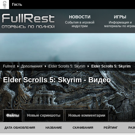
Гость
НОВОСТИ
ИГРЫ
События в игровой
Информация и
индустрии
материалы по игра
The Elder Scrolls, Fallout,
Bethesda Softworks - статьи,
новости, дополнения
Fullrest
Дополнения
Elder Scrolls 5: Skyrim
Elder Scrolls 5: Skyrim
Elder Scrolls 5: Skyrim - Видео
Файлы
Новые скриншоты
Новые комментарии
ДАТА ОБНОВЛЕНИЯ
НАЗВАНИЕ
СКАЧИВАНИЯ
РЕЙТИНГ
РАЗ