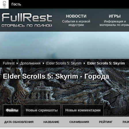
Гость
НОВОСТИ
ИГРЫ
События в игровой
Информация и
индустрии
материалы по игра
The Elder Scrolls, Fallout,
Bethesda Softworks - статьи,
новости, дополнения
Fullrest
Дополнения
Elder Scrolls 5: Skyrim
Elder Scrolls 5: Skyrim
Elder Scrolls 5: Skyrim - Города
Файлы
Новые скриншоты
Новые комментарии
ДАТА ОБНОВЛЕНИЯ
НАЗВАНИЕ
СКАЧИВАНИЯ
РЕЙТИНГ
РАЗ