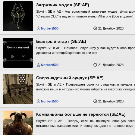
Загрузчик модов (SE:AE)
Skyrim SE и AE - Альтернативный загрузчик модов, фикс шр
"Creation Club" в паузе и главном меню. All in one (Все в одном).
Norbert500
21 Декабря 2023
Быстрый старт (SE:AE)
Skyrim SE и AE - Начиная новую игру у вас будет выбор проп
драконом и горящей крепостью или нет.
Norbert500
21 Декабря 2023
Сверхнадежный сундук (SE:AE)
Skyrim SE и AE - Превращает один из сундуков, в каждом д
положив вещи в который их можно забрать из такого же сундука
Norbert500
21 Декабря 2023
Компаньоны больше не теряются (SE:AE)
Skyrim SE и AE - Теперь, если вы покинули опасную лока
оставленные напарник или питомец немедленно телепортируетс