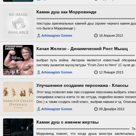
Камни душ как Морровинде
==================================================
текстуры оригинальных камней душ (кроме черного камня душ
что были в Морровинде )
Arhimagistr Gotren
18 Апреля 2013
Качая Железо - Динамический Рост Мышц
======================================================
выбрал путь война. Автором является известный обозрева
систему развития мускулатуры "From Zero to Hero" (С нуля до
персонажем, по мере развития воинских навыков будут расти
Arhimagistr Gotren
12 Января 2013
во время сна. Поэтому, что бы не потерять дневную прибавку,
5-6 часов в сутки. В будущих обновлениях автор планирует н
потерь. ------------------------------ Навыки от которых растут мыш
Улучшенное создание персонажа - Классы
Легкая Броня : 0.2% Стрельба : 0.2% Блокирование : 0.25
Этот мод позволит вам при создании персонажа выбрать класс
Кузнец : 0.25% Тяжелая Броня : 0.3% Двуручное Оружие: 0.5%
специфика класса взята то же оттуда, подробно можно посмот
мышцы, нужно прокачать данные навыки почти до 100 и не
Doc.) а также создать свой класс, выбрав навыки и тд. Описа
персонажами тоже должно работать, но про это ничего не сказ
в ридми, установка там же. О главном тут) Проверял на конфл
требуется SKSE. Как обычно последнию версию можно взять тут
Arhimagistr Gotren
09 Декабря 2012
"Атрибуты 3 Эры"(ссылка ниже), совместим с плагином н
=======================================
Skyre(по данным автора). При использовании опциональника CCO
============================================= Теорет
навыки своего класса даются вам относительно легко, навыки 
Камни душ с именем жертвы
модами, которые изменяют меши тела или ползунок размера те
CCO - Permanent Birthsigns - запрешает вам менять созве
=================================================== 
создании персонажа(при соз перса для выбора доступны все
Морровинд помнят, что когда душа монстра заключалась
хотите начинать нов игру прочитайте книгу "Новое начало" ко