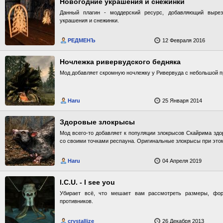
Новогодние украшения и снежинки
Данный плагин - моддерский ресурс, добавляющий вырез
украшения и снежинки.
РЕДМЕНЪ
12 Февраля 2016
Ночлежка ривервудского бедняка
Мод добавляет скромную ночлежку у Ривервуда с небольшой п
Haru
25 Января 2014
Здоровые злокрысы
Мод всего-то добавляет к популяции злокрысов Скайрима здо
со своими точками респауна. Оригинальные злокрысы при этом
Haru
04 Апреля 2019
I.C.U. - I see you
Убирает всё, что мешает вам рассмотреть размеры, фо
противников.
crystallize
26 Декабря 2013