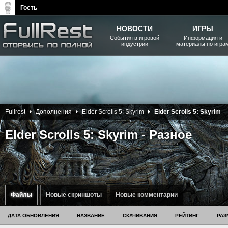
Гость
НОВОСТИ
ИГРЫ
События в игровой
Информация и
индустрии
материалы по игра
The Elder Scrolls, Fallout,
Bethesda Softworks - статьи,
новости, дополнения
Fullrest
Дополнения
Elder Scrolls 5: Skyrim
Elder Scrolls 5: Skyrim
Elder Scrolls 5: Skyrim - Разное
Файлы
Новые скриншоты
Новые комментарии
ДАТА ОБНОВЛЕНИЯ
НАЗВАНИЕ
СКАЧИВАНИЯ
РЕЙТИНГ
РАЗ