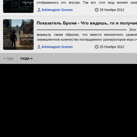
отображалось кто внутри. Так вот этот мод меняет наз
Автор обещает что все будет нормуль, но лучше наверно новую
аналогичному принципу.Вообщем радость для Моррофила), хот
хз. хз не проверял). Видео от автора:http://
Arhimagistr Gotren
29 Ноября 2012
душ вам поможет Дистационная Ловушка Душ. ссылка в полез
feature=player_embedded&v=Yhz0b2xupr0 Так как на нексусе
языков, втч и русский то не стал переделывать, перевод вроде
Показатель Брони - Что видишь, то и получа
================================================= Это
формулу таким образом, что вместо непонятного уровн
эквивалентное количество поглащаемого урона(которое игра с
не показывает). Значение есть на каждой броне а также с
Arhimagistr Gotren
25 Ноября 2012
скрины. Больше никаких правок все как в оригинале. Наприм
урона в ваниле 80% это примерно 1000ед брони по "старом
ТУДА
СЮДА
изменяет ни одной вещи в игре то должен быть совместим 
затрагивает формулу, естественно)