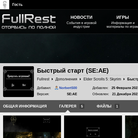
Гость
НОВОСТИ
ИГРЫ
События в игровой
Информация и
индустрии
материалы по игра
The Elder Scrolls, Fallout,
Bethesda Softworks - статьи,
новости, дополнения
Быстрый старт (SE:AE)
Fullrest
Дополнения
Elder Scrolls 5: Skyrim
Быстр
Добавил:
Norbert500
Добавлен:
25 Февраля 202
Версия:
SE:AE
Обновлен:
21 Декабря 202
ОБЩАЯ ИНФОРМАЦИЯ
ГАЛЕРЕЯ
ФАЙЛЫ
5
1