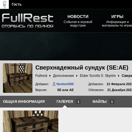
Гость
НОВОСТИ
ИГРЫ
События в игровой
Информация и
индустрии
материалы по игра
The Elder Scrolls, Fallout,
Bethesda Softworks - статьи,
новости, дополнения
Сверхнадежный сундук (SE:AE)
Fullrest
Дополнения
Elder Scrolls 5: Skyrim
Сверх
Добавил:
Norbert500
Добавлен:
21 Февраля 202
Версия:
SE или AE
Обновлен:
21 Декабря 202
ОБЩАЯ ИНФОРМАЦИЯ
ГАЛЕРЕЯ
ФАЙЛЫ
1
1