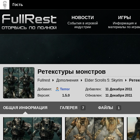
Гость
НОВОСТИ
ИГРЫ
События в игровой
Информация и
индустрии
материалы по игра
The Elder Scrolls, Fallout,
Bethesda Softworks - статьи,
новости, дополнения
Ретекстуры монстров
Fullrest
Дополнения
Elder Scrolls 5: Skyrim
Ретек
Добавил:
Terror
Добавлен:
11 Декабря 2011
Версия:
1.5.0
Обновлен:
11 Декабря 2011
ОБЩАЯ ИНФОРМАЦИЯ
ГАЛЕРЕЯ
ФАЙЛЫ
7
1