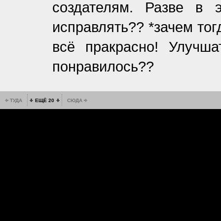
создателям. Разве в 
исправлять?? *зачем тог
всё пракрасно! Улучша
понравилось??
ТУДА
ЕЩЁ 20
СЮДА