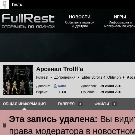
Гость
НОВОСТИ
ИГРЫ
События в игровой
Информация и
индустрии
материалы по игра
The Elder Scrolls, Fallout,
Bethesda Softworks - статьи,
новости, дополнения
Арсенал Trollf'а
Fullrest
Дополнения
Elder Scrolls 4: Oblivion
Арсе
Добавил:
Kane
Добавлен:
29 Июня 2011
Версия:
1.1.0
Обновлен:
29 Июня 2011
ОБЩАЯ ИНФОРМАЦИЯ
ГАЛЕРЕЯ
ФАЙЛЫ
3
1
Эта запись удалена:
Вы видит
права модератора в новостном