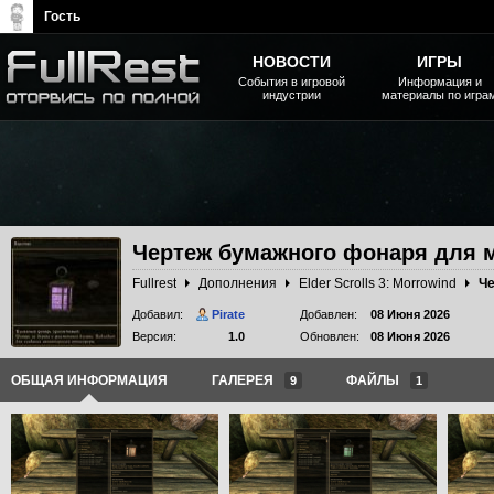
Гость
НОВОСТИ
ИГРЫ
События в игровой
Информация и
индустрии
материалы по игра
The Elder Scrolls, Fallout,
Bethesda Softworks - статьи,
новости, дополнения
Чертеж бумажного фонаря для 
Fullrest
Дополнения
Elder Scrolls 3: Morrowind
Добавил:
Pirate
Добавлен:
08 Июня 2026
Версия:
1.0
Обновлен:
08 Июня 2026
ОБЩАЯ ИНФОРМАЦИЯ
ГАЛЕРЕЯ
ФАЙЛЫ
9
1