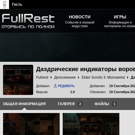
Гость
НОВОСТИ
ИГРЫ
События в игровой
Информация и
индустрии
материалы по игра
The Elder Scrolls, Fallout,
Bethesda Softworks - статьи,
новости, дополнения
Даэдрические индикаторы воро
Fullrest
Дополнения
Elder Scrolls 3: Morrowind
Добавил:
РЕДМЕНЪ
Добавлен:
19 Сентября 20
Версия:
1.0
Обновлен:
19 Сентября 20
ОБЩАЯ ИНФОРМАЦИЯ
ГАЛЕРЕЯ
ФАЙЛЫ
2
1