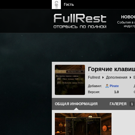
Гость
НОВО
События в 
индуст
The Elder Scrolls, Fallout,
Bethesda Softworks - статьи,
новости, дополнения
Горячие клави
Fullrest
Дополнения
Добавил:
Pirate
Версия:
1.0
ОБЩАЯ ИНФОРМАЦИЯ
ГАЛЕРЕЯ
1