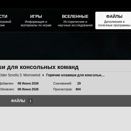
СТИ
ИГРЫ
ВСЕЛЕННЫЕ
ФАЙЛЫ
игровой
Информация и
Исторические и
Дополнения и
рии
материалы по играм
научные исследования
полезные программы
ши для консольных команд
Elder Scrolls 3: Morrowind
Горячие клавиши для консольных команд
Добавлен:
08 Июня 2026
Скачиваний:
29
Обновлен:
08 Июня 2026
Просмотров:
404
ФАЙЛЫ
1