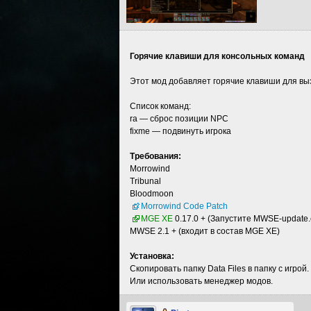
Горячие клавиши для консольных команд
Этот мод добавляет горячие клавиши для выз
Список команд:
ra — сброс позиции NPC
fixme — подвинуть игрока
Требования:
Morrowind
Tribunal
Bloodmoon
Morrowind Code Patch
MGE XE
0.17.0 + (Запустите MWSE-update.
MWSE 2.1 + (входит в состав MGE XE)
Установка:
Скопировать папку Data Files в папку с игрой.
Или использовать менеджер модов.