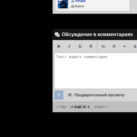
Pirate
Добавил
Обсуждение в комментариях
Предварительный просмотр
ТУДА
ЕЩЁ 20
СЮДА