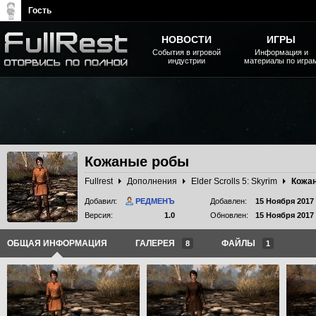
Гость
НОВОСТИ
ИГРЫ
События в игровой
Информация и
индустрии
материалы по игра
The Elder Scrolls, Fallout,
Bethesda Softworks - статьи,
новости, дополнения
Кожаные робы
Fullrest
Дополнения
Elder Scrolls 5: Skyrim
Кожа
Добавил:
РЕДМЕНЪ
Добавлен:
15 Ноября 2017
Версия:
1.0
Обновлен:
15 Ноября 2017
ОБЩАЯ ИНФОРМАЦИЯ
ГАЛЕРЕЯ
ФАЙЛЫ
8
1