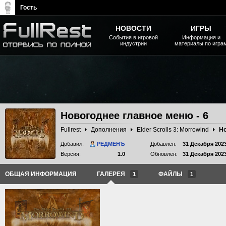
Гость
НОВОСТИ
ИГРЫ
События в игровой
Информация и
индустрии
материалы по игра
The Elder Scrolls, Fallout,
Bethesda Softworks - статьи,
новости, дополнения
Новогоднее главное меню - 6
Fullrest
Дополнения
Elder Scrolls 3: Morrowind
Но
Добавил:
РЕДМЕНЪ
Добавлен:
31 Декабря 202
Версия:
1.0
Обновлен:
31 Декабря 202
ОБЩАЯ ИНФОРМАЦИЯ
ГАЛЕРЕЯ
ФАЙЛЫ
1
1