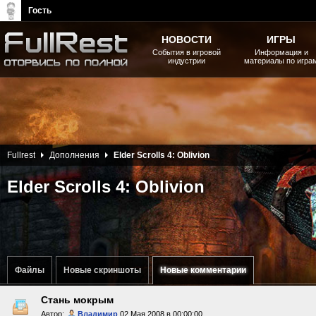
Гость
НОВОСТИ
ИГРЫ
События в игровой
Информация и
индустрии
материалы по игра
The Elder Scrolls, Fallout,
Bethesda Softworks - статьи,
новости, дополнения
Fullrest
Дополнения
Elder Scrolls 4: Oblivion
Elder Scrolls 4: Oblivion
Файлы
Новые скриншоты
Новые комментарии
Стань мокрым
Автор:
Владимир
02 Мая 2008 в 00:00:00