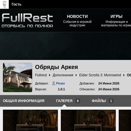
Гость
НОВОСТИ
ИГРЫ
События в игровой
Информация и
индустрии
материалы по игра
The Elder Scrolls, Fallout,
Bethesda Softworks - статьи,
новости, дополнения
Обряды Аркея
Fullrest
Дополнения
Elder Scrolls 3: Morrowind
О
Добавил:
Pirate
Добавлен:
24 Июня 2026
Версия:
1.0.1
Обновлен:
24 Июня 2026
ОБЩАЯ ИНФОРМАЦИЯ
ГАЛЕРЕЯ
ФАЙЛЫ
8
1