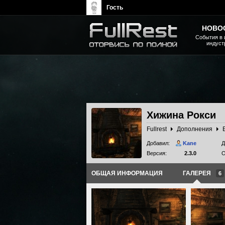
Гость
НОВО
События в 
индуст
The Elder Scrolls, Fallout,
Bethesda Softworks - статьи,
новости, дополнения
Хижина Рокси
Fullrest
Дополнения
Добавил:
Kane
Д
Версия:
2.3.0
О
ОБЩАЯ ИНФОРМАЦИЯ
ГАЛЕРЕЯ
6