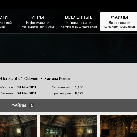
СТИ
ИГРЫ
ВСЕЛЕННЫЕ
ФАЙЛЫ
игровой
Информация и
Исторические и
Дополнения и
рии
материалы по играм
научные исследования
полезные программы
Elder Scrolls 4: Oblivion
Хижина Рокси
обавлен:
26 Мая 2011
Скачиваний:
1,186
бновлен:
26 Мая 2011
Просмотров:
8,473
ФАЙЛЫ
1